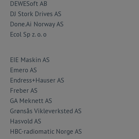
DEWESoft AB
DJ Stork Drives AS
Done.Ai Norway AS
Ecol Sp z. o. o
EIE Maskin AS
​​​​​​​Emero AS
Endress+Hauser AS
Freber AS
GA Meknett AS
Grønsås Vikleverksted AS
Hasvold AS
HBC-radiomatic Norge AS