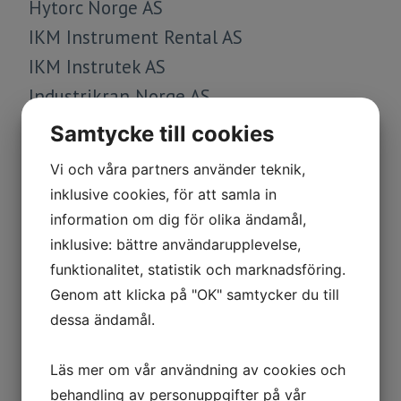
Hytorc Norge AS
IKM Instrument Rental AS
IKM Instrutek AS
Industrikran Norge AS
Ingeniørfirmaet Gummi og
Samtycke till cookies
Maskinteknikk AS
Vi och våra partners använder teknik,
Innomotics AS
inklusive cookies, för att samla in
Instrumentcompaniet AS
information om dig för olika ändamål,
ITO PALLPACK AS
inklusive: bättre användarupplevelse,
funktionalitet, statistik och marknadsföring.
Jens S. Transmisjoner AS
Genom att klicka på "OK" samtycker du till
Kistler Nordic AB
dessa ändamål.
Knutwall Marking Systems AS
Kontram AS
Läs mer om vår användning av cookies och
KROHNE Norway AS Avd. Instrumentation
behandling av personuppgifter på vår