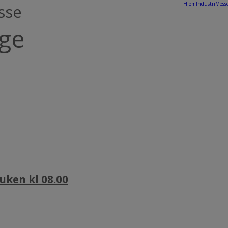
Hjem
IndustriMess
sse
rge
ken kl 08.00