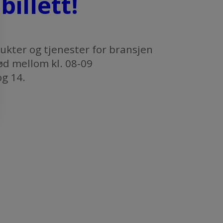
billett!
kter og tjenester for bransjen
brød mellom kl. 08-09
 og 14.