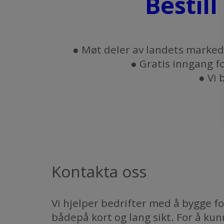
Bestill
● Møt deler av landets marked
​​​​​​​● Gratis inng
​​​​​​
Kontakta oss
Vi hjelper bedrifter med å bygge f
bådepå kort og lang sikt. For å k