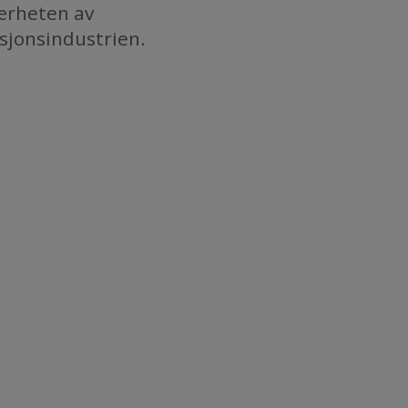
nærheten av
uksjonsindustrien.