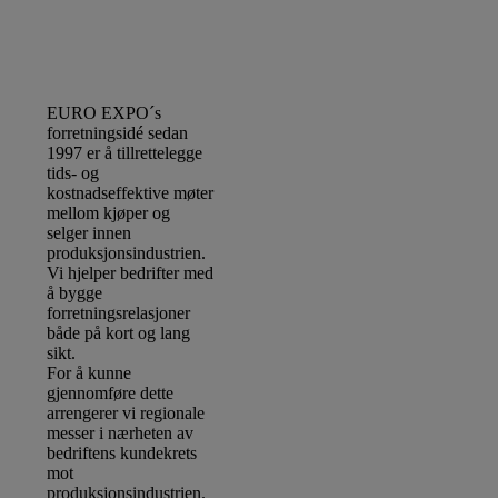
EURO EXPO´s
forretningsidé sedan
1997 er å tillrettelegge
tids- og
kostnadseffektive møter
mellom kjøper og
selger innen
produksjonsindustrien.
Vi hjelper bedrifter med
å bygge
forretningsrelasjoner
både på kort og lang
sikt.
For å kunne
gjennomføre dette
arrengerer vi regionale
messer i nærheten av
bedriftens kundekrets
mot
produksjonsindustrien.