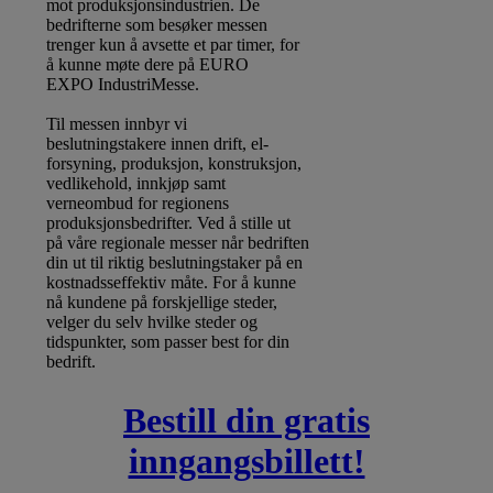
mot produksjonsindustrien. De
bedrifterne som besøker messen
trenger kun å avsette et par timer, for
å kunne møte dere på EURO
EXPO IndustriMesse.
Til messen innbyr vi
beslutningstakere innen drift, el-
forsyning, produksjon, konstruksjon,
vedlikehold, innkjøp samt
verneombud for regionens
produksjonsbedrifter. Ved å stille ut
på våre regionale messer når bedriften
din ut til riktig beslutningstaker på en
kostnadsseffektiv måte. For å kunne
nå kundene på forskjellige steder,
velger du selv hvilke steder og
tidspunkter, som passer best for din
bedrift.
Bestill din gratis
inngangsbillett!