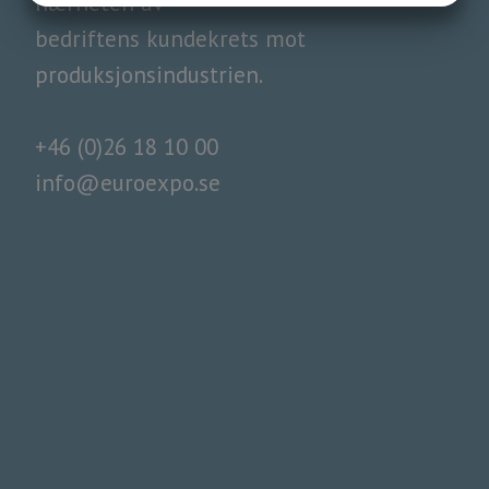
nærheten av
MARKETING
STATISTIK
​​​​​​​bedriftens kundekrets mot
produksjonsindustrien.
+46 (0)26 18 10 00
info@euroexpo.se