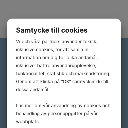
Samtycke till cookies
Vi och våra partners använder teknik,
inklusive cookies, för att samla in
Kontakta oss
information om dig för olika ändamål,
inklusive: bättre användarupplevelse,
Vi hjelper bedrifter med å bygge
funktionalitet, statistik och marknadsföring.
Genom att klicka på "OK" samtycker du till
forretningsrelasjoner
dessa ändamål.
bådepå kort og lang sikt. For å kunne
gjennomføre dette
Läs mer om vår användning av cookies och
arrengerer vi regionale messer i
behandling av personuppgifter på vår
nærheten av
webbplats.